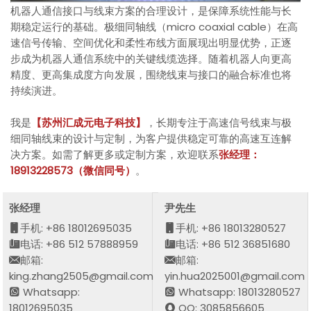
机器人通信接口与线束方案的合理设计，是保障系统性能与长
期稳定运行的基础。极细同轴线（micro coaxial cable）在高
速信号传输、空间优化和柔性布线方面展现出明显优势，正逐
步成为机器人通信系统中的关键线缆选择。随着机器人向更高
精度、更高集成度方向发展，围绕线束与接口的融合标准也将
持续演进。
我是
【苏州汇成元电子科技】
，长期专注于高速信号线束与极
细同轴线束的设计与定制，为客户提供稳定可靠的高速互连解
决方案。如需了解更多或定制方案，欢迎联系
张经理：
18913228573（微信同号）
。
张经理
尹先生
手机: +86 18012695035
手机: +86 18013280527
电话: +86 512 57888959
电话: +86 512 36851680
邮箱:
邮箱:
king.zhang2505@gmail.com
yin.hua2025001@gmail.com
Whatsapp:
Whatsapp: 18013280527
18012695035
QQ: 3085856605