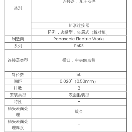
连接器，互连器件
类别
矩形连接器
阵列，边缘型，夹层式（板对板）
制造商
Panasonic Electric Works
系列
P5KS
连接器类型
插口，中央触点带
针位数
50
间距
0.020"（0.50mm）
排数
2
安装类型
表面贴装型
特性
-
触头表面处
镀金
理
触头表面处
-
理厚度