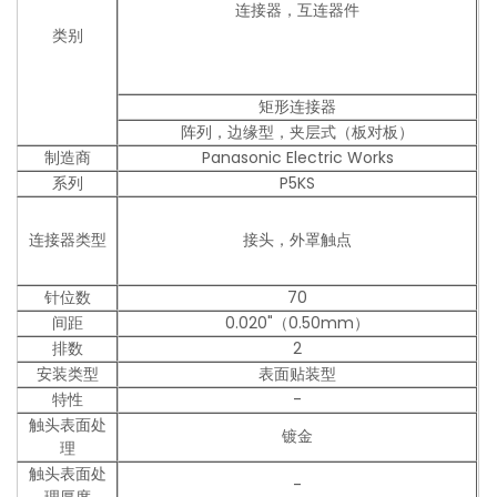
连接器，互连器件
类别
矩形连接器
阵列，边缘型，夹层式（板对板）
制造商
Panasonic Electric Works
系列
P5KS
连接器类型
接头，外罩触点
针位数
70
间距
0.020"（0.50mm）
排数
2
安装类型
表面贴装型
特性
-
触头表面处
镀金
理
触头表面处
-