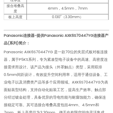
理厚度
接合堆叠高
4mm，4.5mm，7mm
度
板上高度
0.130"（3.30mm）
Panasonic连接器-提供Panasonic AXK6S70447YG连接器
产
品(系列)简介：
Panasonic AXK6S70447YG 是一款70位的夹层式板对板连接
器，属于P5KS系列，专为紧凑型电子设备中的高速、高密度连
接需求而设计。该产品为接头（外罩触点）类型，采用双排
0.5mm间距设计，有效提升空间利用率，适用于通信设备、工
业电子以及消费类产品等多个应用领域。AXK6S70447YG为表
面贴装型结构，支持自动化贴装工艺，提高生产效率。触点部
分经过镀金处理，具备优异的导电性能与耐腐蚀能力，确保连
接稳定可靠。其可选接合堆叠高度包括4mm、4.5mm和
7mm，板上高度仅为3.30mm，便于在有限空间内灵活集成。