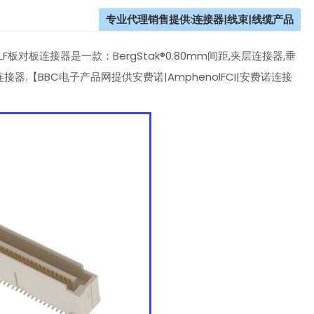
专业代理销售提供:连接器|线束|线缆产品
20LF板对板连接器是一款：BergStak®0.80mm间距,夹层连接器,垂
器.【BBC电子产品网提供安费诺|AmphenolFCI|安费诺连接