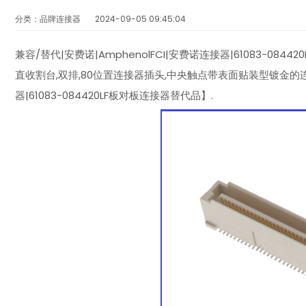
分类：品牌连接器
2024-09-05 09:45:04
兼容/替代|安费诺|AmphenolFCI|安费诺连接器|61083-0844
直收割台,双排,80位置连接器插头,中央触点带表面贴装型镀金的连接
器|61083-084420LF板对板连接器替代品】.