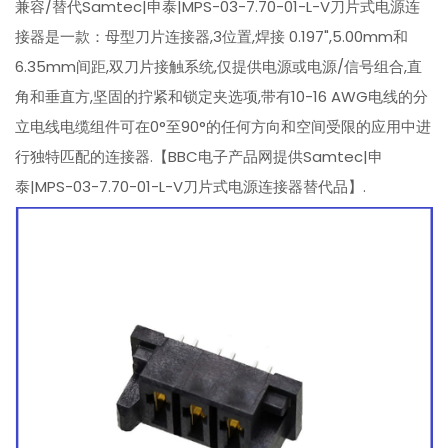
兼容/替代Samtec|申泰|MPS-03-7.70-01-L-V刀片式电源连
接器是一款：母型刀片连接器,3位置,焊接 0.197",5.00mm和
6.35mm间距,双刀片接触系统,仅提供电源或电源/信号组合,直
角和垂直方,坚固的拧紧和锁定夹选项,带有10-16 AWG电线的分
立电线电缆组件可在0°至90°的任何方向和空间受限的应用中进
行独特匹配的连接器.【BBC电子产品网提供Samtec|申
泰|MPS-03-7.70-01-L-V刀片式电源连接器替代品】.