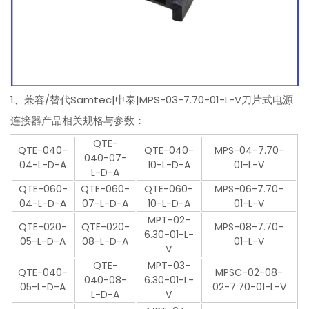
1、兼容/替代Samtec|申泰|MPS-03-7.70-01-L-V刀片式电源
连接器产品相关规格与参数：
QTE-
QTE-040-
QTE-040-
MPS-04-7.70-
040-07-
04-L-D-A
10-L-D-A
01-L-V
L-D-A
QTE-060-
QTE-060-
QTE-060-
MPS-06-7.70-
04-L-D-A
07-L-D-A
10-L-D-A
01-L-V
MPT-02-
QTE-020-
QTE-020-
MPS-08-7.70-
6.30-01-L-
05-L-D-A
08-L-D-A
01-L-V
V
QTE-
MPT-03-
QTE-040-
MPSC-02-08-
040-08-
6.30-01-L-
05-L-D-A
02-7.70-01-L-V
L-D-A
V