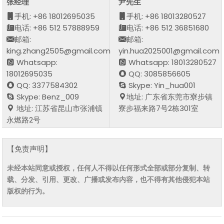
张经理
尹先生
手机: +86 18012695035
手机: +86 18013280527
电话: +86 512 57888959
电话: +86 512 36851680
邮箱:
邮箱:
king.zhang2505@gmail.com
yin.hua2025001@gmail.com
Whatsapp:
Whatsapp: 18013280527
18012695035
QQ: 3085856605
QQ: 3377584302
Skype: Yin_hua001
Skype: Benz_009
地址: 广东省东莞市寮步镇
地址: 江苏省昆山市张浦镇
寮步福来路7号2栋301室
永燃路2号
【免责声明】
未经本站同意或授权，任何人不得以任何形式全部或部分复制、转
载、分发、引用、更改、广播或发布内容，也不得有其他侵犯本站
版权的行为。