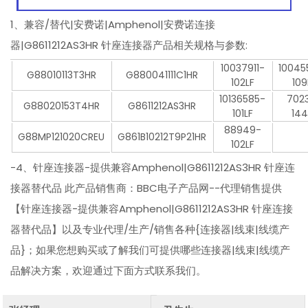
1、兼容/替代|安费诺|Amphenol|安费诺连接
器|G8611212AS3HR 针座连接器产品相关规格与参数:
10037911-
10045
G88010113T3HR
G880041111C1HR
102LF
109
10136585-
702
G88020153T4HR
G8611212AS3HR
101LF
144
88949-
G88MP121020CREU
G861B10212T9P21HR
102LF
-4、针座连接器-提供兼容Amphenol|G8611212AS3HR 针座连
接器替代品 此产品销售商：BBC电子产品网--代理销售提供
【针座连接器-提供兼容Amphenol|G8611212AS3HR 针座连接
器替代品】以及专业代理/生产/销售各种{连接器|线束|线缆产
品}；如果您想购买或了解我们可提供哪些连接器|线束|线缆产
品解决方案，欢迎通过下面方式联系我们。