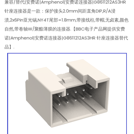
兼容/替代|安费诺|Amphenol|安费诺连接器|G8611212AS3HR
针座连接器是一款：保护接头2.0mm间距直角DIP,R/A浸
渍,2x6Pin亚光锡,NY4T尾部=1.8mm,带接线柱,带帽,无卤素,颜色
自然,带卷轴W/聚酯薄膜的连接器.【BBC电子产品网提供安费
诺|Amphenol|安费诺连接器|G8611212AS3HR 针座连接器替代
品】.