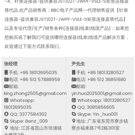
-4、针座连接器-提供兼容JST|02T-JWPF-VSLE-S矩形连接器
替代品 此产品销售商：BBC电子产品网--代理销售提供【针座
连接器-提供兼容JST|02T-JWPF-VSLE-S矩形连接器替代品】
以及专业代理/生产/销售各种{连接器|线束|线缆产品}；如果您
想购买或了解我们可提供哪些连接器|线束|线缆产品解决方案，
欢迎通过下面方式联系我们。
张经理
尹先生
手机: +86 18012695035
手机: +86 18013280527
电话: +86 512 57888959
电话: +86 512 36851680
邮箱:
邮箱:
king.zhang2505@gmail.com
yin.hua2025001@gmail.com
Whatsapp:
Whatsapp: 18013280527
18012695035
QQ: 3085856605
QQ: 3377584302
Skype: Yin_hua001
Skype: Benz_009
地址: 广东省东莞市寮步镇
地址: 江苏省昆山市张浦镇
寮步福来路7号2栋301室
永燃路2号