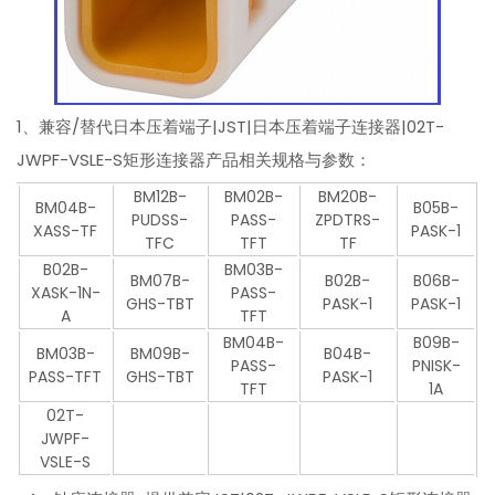
1、兼容/替代日本压着端子|JST|日本压着端子连接器|02T-
JWPF-VSLE-S矩形连接器产品相关规格与参数：
BM12B-
BM02B-
BM20B-
BM04B-
B05B-
PUDSS-
PASS-
ZPDTRS-
XASS-TF
PASK-1
TFC
TFT
TF
B02B-
BM03B-
BM07B-
B02B-
B06B-
XASK-1N-
PASS-
GHS-TBT
PASK-1
PASK-1
A
TFT
BM04B-
B09B-
BM03B-
BM09B-
B04B-
PASS-
PNISK-
PASS-TFT
GHS-TBT
PASK-1
TFT
1A
02T-
JWPF-
VSLE-S