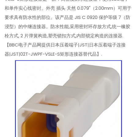
和单件实心线密封。外壳 插头 天然 0.079"（2.00mm）可用于
要求具有防水性的部位。该产品是 JIS C 0920 保护等级 7（防
浸型）的中继连接器。防水性能,采用密封环存放方式,统一橡胶
栓方式, 2 片弹簧构造,塑壳锁扣方式,内部锁定构造的连接器.
【BBC电子产品网提供日本压着端子|JST|日本压着端子连接
器|JST|02T-JWPF-VSLE-S矩形连接器替代品】.