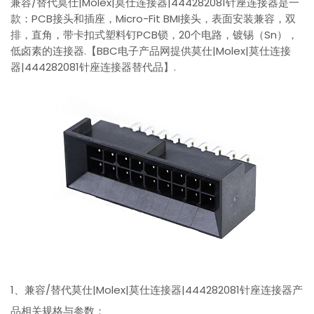
兼容/替代莫仕|Molex|莫仕连接器|444282081针座连接器是一
款：PCB接头和插座，Micro-Fit BMI接头，表面安装兼容，双
排，直角，带卡扣式塑料钉PCB锁，20个电路，镀锡（Sn），
低卤素的连接器.【BBC电子产品网提供莫仕|Molex|莫仕连接
器|444282081针座连接器替代品】.
1、兼容/替代莫仕|Molex|莫仕连接器|444282081针座连接器产
品相关规格与参数：