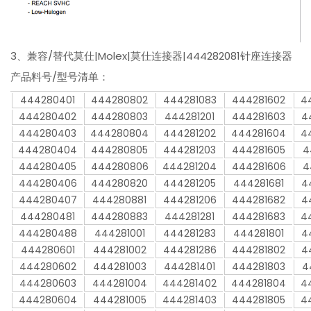
3、兼容/替代莫仕|Molex|莫仕连接器|444282081针座连接器
产品料号/型号清单：
444280401
444280802
444281083
444281602
4
444280402
444280803
444281201
444281603
4
444280403
444280804
444281202
444281604
4
444280404
444280805
444281203
444281605
4
444280405
444280806
444281204
444281606
4
444280406
444280820
444281205
444281681
4
444280407
444280881
444281206
444281682
4
444280481
444280883
444281281
444281683
4
444280488
444281001
444281283
444281801
4
444280601
444281002
444281286
444281802
4
444280602
444281003
444281401
444281803
4
444280603
444281004
444281402
444281804
4
444280604
444281005
444281403
444281805
4