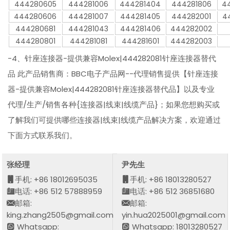
444280605
444281006
444281404
444281806
4
444280606
444281007
444281405
444282001
4
444280681
444281043
444281406
444282002
444280801
444281081
444281601
444282003
-4、针座连接器-提供兼容Molex|444282081针座连接器替代
品 此产品销售商：BBC电子产品网--代理销售提供【针座连接
器-提供兼容Molex|444282081针座连接器替代品】以及专业
代理/生产/销售各种{连接器|线束|线缆产品}；如果您想购买或
了解我们可提供哪些连接器|线束|线缆产品解决方案，欢迎通过
下面方式联系我们。
张经理
尹先生
手机: +86 18012695035
手机: +86 18013280527
电话: +86 512 57888959
电话: +86 512 36851680
邮箱:
邮箱:
king.zhang2505@gmail.com
yin.hua2025001@gmail.com
Whatsapp:
Whatsapp: 18013280527