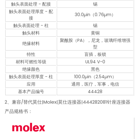
触头表面处理 - 配接
锡
触头表面处理厚度 - 配
30.0µin（0.76µm）
接
触头表面处理 - 柱
锡
触头材料
黄铜
聚酰胺（PA），尼龙，玻璃纤维增强
绝缘材料
型
特性
盲插，板锁
材料可燃性等级
UL94 V-0
绝缘颜色
黑色
触头表面处理厚度 - 柱
100.0µin（2.54µm）
应用
通用，医疗，军事，电信
基本产品编号
44428
2、兼容/替代莫仕|Molex|莫仕连接器|444282081针座连接器
产品规格书：