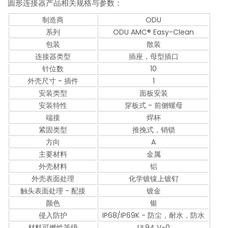
圆形连接器产品相关规格与参数：
制造商
ODU
系列
ODU AMC® Easy-Clean
包装
散装
连接器类型
插座，母型插口
针位数
10
外壳尺寸 - 插件
1
安装类型
面板安装
安装特性
穿板式 - 前侧螺母
端接
焊杯
紧固类型
推挽式，销锁
方向
A
主要材料
金属
外壳材料
铝
外壳表面处理
化学镀镍上镀钌
触头表面处理 - 配接
镀金
颜色
银
侵入防护
IP68/IP69K - 防尘，耐水，防水
材料可燃性等级
UL94 V-0