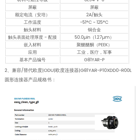
屏蔽
屏蔽
额定电流（安培）
2A/触头
工作温度
-51°C ~ 125°C
触头材料
铜合金
触头表面处理厚度 - 配接
50.0µin（1.27µm）
嵌入材料
聚醚醚酮（PEEK）
应用
工业，医疗，军事
基本产品编号
G81YAR-P
2、兼容/替代欧度|ODU|欧度连接器|G81YAR-P10XDD0-R00L
圆形连接器产品规格书：