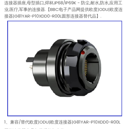
连接器插座,母型插口,焊杯,IP68/IP69K - 防尘,耐水,防水,应用工
业,医疗,军事的连接器.【BBC电子产品网提供欧度|ODU|欧度连
接器|G81YAR-P10XDD0-R00L圆形连接器替代品】.
1、兼容/替代欧度|ODU|欧度连接器|G81YAR-P10XDD0-R00L