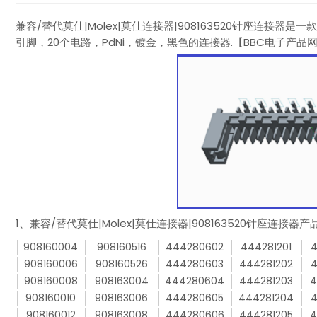
兼容/替代莫仕|Molex|莫仕连接器|908163520针座连接器是一
引脚，20个电路，PdNi，镀金，黑色的连接器.【BBC电子产品网提供
1、兼容/替代莫仕|Molex|莫仕连接器|908163520针座连接
908160004
908160516
444280602
444281201
4
908160006
908160526
444280603
444281202
4
908160008
908163004
444280604
444281203
4
908160010
908163006
444280605
444281204
4
908160012
908163008
444280606
444281205
4