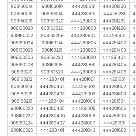
908160014
908163010
444280681
444281206
4
908160016
908163014
444280801
444281281
4
908160018
908163020
444280802
444281283
4
908160020
908163026
444280803
444281286
4
908160022
908163208
444280804
444281401
4
908160024
908163214
444280805
444281402
4
908160026
908163216
444280806
444281403
4
908160206
908163220
444280820
444281404
4
908160208
908163518
444280881
444281405
4
908160210
908163520
444280883
444281406
4
908160212
444280401
444281001
444281601
4
908160214
444280402
444281002
444281602
4
908160216
444280403
444281003
444281603
4
908160218
444280404
444281004
444281604
4
908160220
444280405
444281005
444281605
4
908160222
444280406
444281006
444281606
4
908160224
444280407
444281007
444281681
4
908160226
444280481
444281043
444281682
4