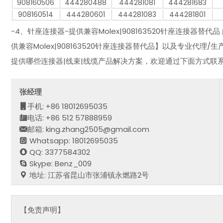
908160506
444280488
444281081
444281683
908160514
444280601
444281083
444281801
-4、针座连接器-提供兼容Molex|908163520针座连接器
供兼容Molex|908163520针座连接器替代品】以及专业代理
提供哪些连接器|线束|线缆产品解决方案，欢迎通过下面方式联
张经理
手机: +86 18012695035
电话: +86 512 57888959
邮箱: king.zhang2505@gmail.com
Whatsapp: 18012695035
QQ: 3377584302
Skype: Benz_009
地址: 江苏省昆山市张浦镇永燃路2号
【免责声明】