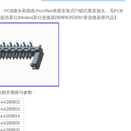
款：PCB接头和插座,Picoflex表面安装式闩锁式垂直接头，无PCB
莫仕|Molex|莫仕连接器|908163520针座连接器替代品】.
器产品相关规格与参数：
44281802
44281803
44281804
44281805
44281806