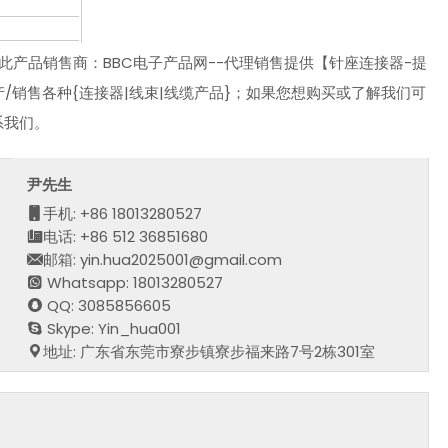
替代品 此产品销售商：BBC电子产品网--代理销售提供【针座连接器-提
/生产/销售各种{连接器|线束|线缆产品}；如果您想购买或了解我们可
系我们。
尹先生
手机: +86 18013280527
电话: +86 512 36851680
邮箱: yin.hua2025001@gmail.com
Whatsapp: 18013280527
QQ: 3085856605
Skype: Yin_hua001
地址: 广东省东莞市寮步镇寮步福来路7号2栋301室