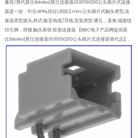
兼容/替代莫仕|Molex|莫仕连接器|530150210公头插片式连接
器是一款：针位4PIN,排位1,间距2.mm.公头插片式触头类型,连
接器类型接头,样式:板至电缆/导线,安装类型:通孔，直角.端接纽
结引脚，焊接.触头形状:矩形连接器.【BBC电子产品网提供莫
仕|Molex|莫仕连接器|530150210公头插片式连接器替代品】.