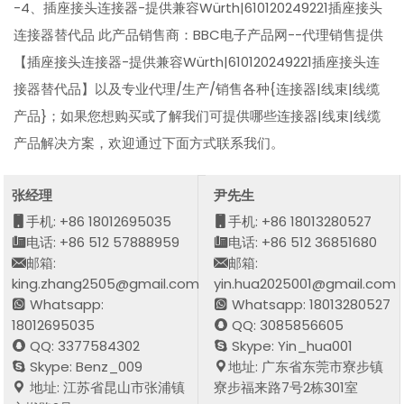
-4、插座接头连接器-提供兼容Würth|610120249221插座接头
连接器替代品 此产品销售商：BBC电子产品网--代理销售提供
【插座接头连接器-提供兼容Würth|610120249221插座接头连
接器替代品】以及专业代理/生产/销售各种{连接器|线束|线缆
产品}；如果您想购买或了解我们可提供哪些连接器|线束|线缆
产品解决方案，欢迎通过下面方式联系我们。
张经理
尹先生
手机: +86 18012695035
手机: +86 18013280527
电话: +86 512 57888959
电话: +86 512 36851680
邮箱:
邮箱:
king.zhang2505@gmail.com
yin.hua2025001@gmail.com
Whatsapp:
Whatsapp: 18013280527
18012695035
QQ: 3085856605
QQ: 3377584302
Skype: Yin_hua001
Skype: Benz_009
地址: 广东省东莞市寮步镇
地址: 江苏省昆山市张浦镇
寮步福来路7号2栋301室