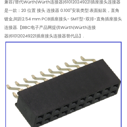
兼容/替代Würth|Würth连接器|610120249221插座接头连接器
是一款：20 位置 接头 连接器 0.100"安装类型:表面贴装，直角
镀金,间距2.54 mm PCB插座接头- SMT型-双排-直角插座接头
连接器.【BBC电子产品网提供Würth|Würth连接
器|610120249221插座接头连接器替代品】.