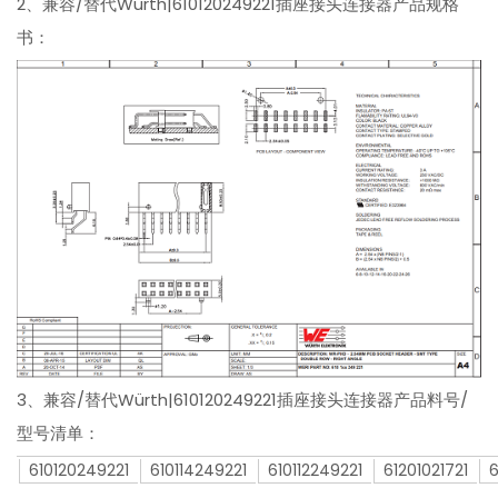
2、兼容/替代Würth|610120249221插座接头连接器产品规格
书：
3、兼容/替代Würth|610120249221插座接头连接器产品料号/
型号清单：
610120249221
610114249221
610112249221
61201021721
6