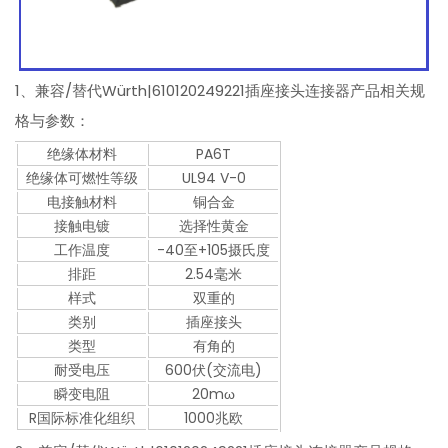
1、兼容/替代Würth|610120249221插座接头连接器产品相关规
格与参数：
绝缘体材料
PA6T
绝缘体可燃性等级
UL94 V-0
电接触材料
铜合金
接触电镀
选择性黄金
工作温度
-40至+105摄氏度
排距
2.54毫米
样式
双重的
类别
插座接头
类型
有角的
耐受电压
600伏(交流电)
瞬变电阻
20mω
R国际标准化组织
1000兆欧