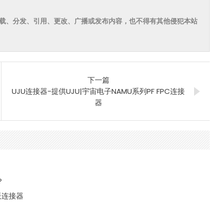
载、分发、引用、更改、广播或发布内容，也不得有其他侵犯本站
下一篇
UJU连接器-提供UJU|宇宙电子NAMU系列PF FPC连接
器
？
对板连接器