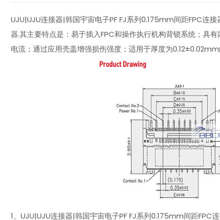
UJU|UJU连接器|韩国宇宙电子PF FJ系列0.175mm间距FP
器.其主要特点是：易于插入FPC和操作执行机构背锁系统；具有
电流；通过应用壳盖增强损伤强度；适用于厚度为0.12±0.02mm的
1、UJU|UJU连接器|韩国宇宙电子PF FJ系列0.175mm间距F