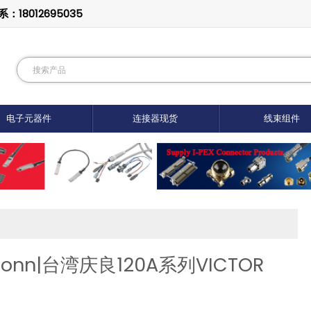
8012695035
电子元器件
连接器现货
线束组件
conn|台湾庆良120A系列VICTOR