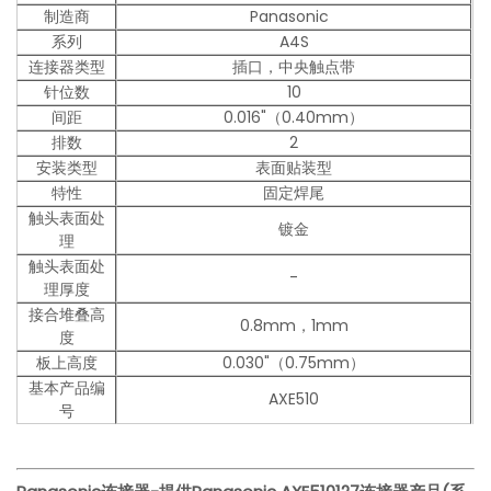
制造商
Panasonic
系列
A4S
连接器类型
插口，中央触点带
针位数
10
间距
0.016"（0.40mm）
排数
2
安装类型
表面贴装型
特性
固定焊尾
触头表面处
镀金
理
触头表面处
-
理厚度
接合堆叠高
0.8mm，1mm
度
板上高度
0.030"（0.75mm）
基本产品编
AXE510
号