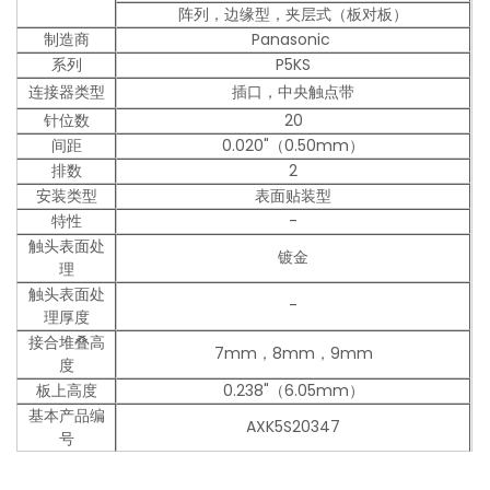
阵列，边缘型，夹层式（板对板）
制造商
Panasonic
系列
P5KS
连接器类型
插口，中央触点带
针位数
20
间距
0.020"（0.50mm）
排数
2
安装类型
表面贴装型
特性
-
触头表面处
镀金
理
触头表面处
-
理厚度
接合堆叠高
7mm，8mm，9mm
度
板上高度
0.238"（6.05mm）
基本产品编
AXK5S20347
号