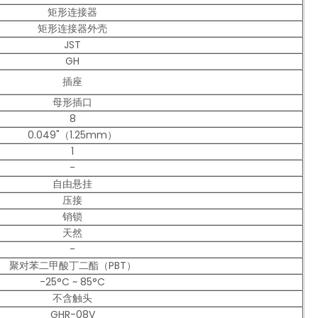
矩形连接器
矩形连接器外壳
JST
GH
插座
母形插口
8
0.049"（1.25mm）
1
-
自由悬挂
压接
销锁
天然
-
聚对苯二甲酸丁二酯（PBT）
-25°C ~ 85°C
不含触头
GHR-08V