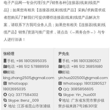
电子产品网--专业代理/生产/销售各种{连接器|线束|线缆产
品}；如果您有相关【连接器|线束|线缆产品】采购/求购需求或
者想购买/了解我们可提供哪些连接器|线束|线缆产品解决方
案，请联系下方我司业务人员；如果您有相关【连接器|线束|线
缆产品】销售/资源与推广需求，请点击《→商务合作←》与专
人进行洽谈！
张经理
尹先生
手机: +86 18012695035
手机: +86 18013280527
电话: +86 512 57888959
电话: +86 512 36851680
邮箱:
邮箱:
king.zhang2505@gmail.com
yin.hua2025001@gmail.com
Whatsapp:
Whatsapp: 18013280527
18012695035
QQ: 3085856605
QQ: 3377584302
Skype: Yin_hua001
Skype: Benz_009
地址: 广东省东莞市寮步镇
地址: 江苏省昆山市张浦镇
寮步福来路7号2栋301室