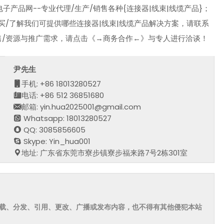
产品网--专业代理/生产/销售各种{连接器|线束|线缆产品}；
买/了解我们可提供哪些连接器|线束|线缆产品解决方案，请联系
售/资源与推广需求，请点击《→商务合作←》与专人进行洽谈！
尹先生
手机: +86 18013280527
电话: +86 512 36851680
邮箱: yin.hua2025001@gmail.com
Whatsapp: 18013280527
QQ: 3085856605
Skype: Yin_hua001
地址: 广东省东莞市寮步镇寮步福来路7号2栋301室
载、分发、引用、更改、广播或发布内容，也不得有其他侵犯本站