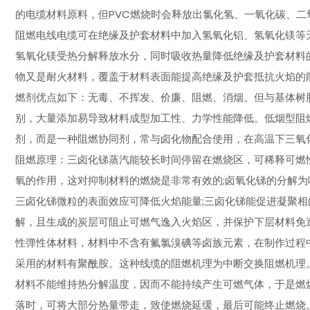
的电缆材料原料，但PVC燃烧时会释放出氯化氢、一氧化碳、二
阻燃电线电缆可在绝缘及护套材料中加入氢氧化铝、氢氧化镁等
氢氧化镁受热分解释放水分，同时吸收热量降低绝缘及护套材料
物又是耐火材料，覆盖于材料表面能提高绝缘及护套抵抗火焰的
燃剂优点如下：无毒、不挥发、价廉、阻燃、消烟。但与基体树
别，大量添加易导致材料成型加工性、力学性能降低。低烟型阻
剂，而是一种阻燃协同剂，常与卤化物配合使用，在高温下三氧
阻燃原理：三卤化锑蒸汽能较长时间停留在燃烧区，可稀释可燃
氧的作用，这对抑制材料的燃烧是非常有效的;卤氧化锑的分解为
三卤化锑微粒的表面效应可降低火焰能量;三卤化锑能促进凝聚
解，且生成的炭层可阻止可燃气逸入火焰区，并保护下层材料免遭
性弹性体材料，材料中不含有氟氯溴碘等卤族元素，在制作过程
采用的材料有聚酰胺。这种线缆的阻燃机理为中断交换阻燃机理
材料不能维持热分解温度，因而不能持续产生可燃气体，于是燃
落时，可将大部分热量带走，致使燃烧延缓，最后可能终止燃烧