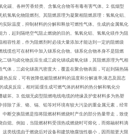
氧化碳、各种芳香烃类、含氯化合物等有毒有害气体。2. 低烟型
无机氢氧化物阻燃剂。其阻燃原理为凝聚相阻燃原理：氢氧化铝、
的实际温度，抑制材料的分解和释放可燃性气体。生成的金属氧化
能力，起到隔绝空气阻止燃烧的目的。氢氧化铝、氢氧化镁作为阻
脂相容性差，作为阻燃剂时必须大量添加才能达到一定的阻燃级
燃线缆也可在材料中加入锑系化合物。锑系化合物本身不是阻燃
化二锑与卤化物反应生成三卤化锑或卤氧化锑，其阻燃原理为气相
性气体，三卤化锑蒸汽密度大，覆盖在聚合物表面，可起到隔热隔
吸热反应，可有效降低被阻燃材料的温度和分解速率;液态及固态
相的成炭反应，相对延缓生成可燃气体的材料的热分解和氧化分
破坏。3. 低烟无卤型阻燃电线电缆的绝缘及护套材料多为热塑
中排除了汞、铬、镉、铅等对环境有较大污染的重金属元素，经常
。中断交换阻燃是指将阻燃材料燃烧时产生的部分热量带走，致使
烧自熄。例如，当阻燃材料受强热或燃烧时可熔化，而熔融材料滴
。这类线缆由于燃烧后对设备和建筑物腐蚀性极小，因而能更大限