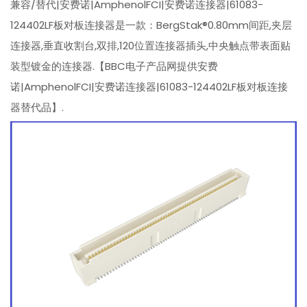
兼容/替代|安费诺|AmphenolFCI|安费诺连接器|61083-
124402LF板对板连接器是一款：BergStak®0.80mm间距,夹层
连接器,垂直收割台,双排,120位置连接器插头,中央触点带表面贴
装型镀金的连接器.【BBC电子产品网提供安费
诺|AmphenolFCI|安费诺连接器|61083-124402LF板对板连接
器替代品】.