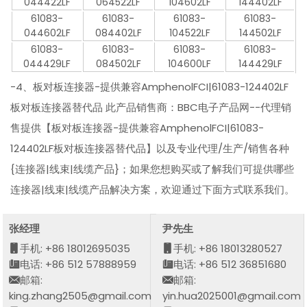
044422LF
064522LF
104602LF
144402LF
61083-
61083-
61083-
61083-
044602LF
084402LF
104522LF
144502LF
61083-
61083-
61083-
61083-
044429LF
084502LF
104600LF
144429LF
-4、板对板连接器-提供兼容AmphenolFCI|61083-124402LF
板对板连接器替代品 此产品销售商：BBC电子产品网--代理销
售提供【板对板连接器-提供兼容AmphenolFCI|61083-
124402LF板对板连接器替代品】以及专业代理/生产/销售各种
{连接器|线束|线缆产品}；如果您想购买或了解我们可提供哪些
连接器|线束|线缆产品解决方案，欢迎通过下面方式联系我们。
张经理
尹先生
手机: +86 18012695035
手机: +86 18013280527
电话: +86 512 57888959
电话: +86 512 36851680
邮箱:
邮箱:
king.zhang2505@gmail.com
yin.hua2025001@gmail.com