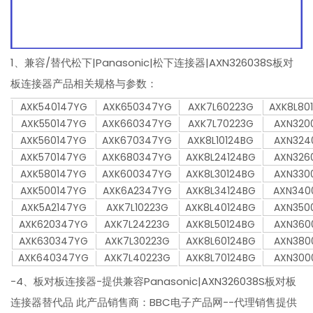
1、兼容/替代松下|Panasonic|松下连接器|AXN326038S板对
板连接器产品相关规格与参数：
AXK540147YG
AXK650347YG
AXK7L60223G
AXK8L80
AXK550147YG
AXK660347YG
AXK7L70223G
AXN320
AXK560147YG
AXK670347YG
AXK8L10124BG
AXN324
AXK570147YG
AXK680347YG
AXK8L24124BG
AXN326
AXK580147YG
AXK600347YG
AXK8L30124BG
AXN330
AXK500147YG
AXK6A2347YG
AXK8L34124BG
AXN340
AXK5A2147YG
AXK7L10223G
AXK8L40124BG
AXN350
AXK620347YG
AXK7L24223G
AXK8L50124BG
AXN360
AXK630347YG
AXK7L30223G
AXK8L60124BG
AXN380
AXK640347YG
AXK7L40223G
AXK8L70124BG
AXN300
-4、板对板连接器-提供兼容Panasonic|AXN326038S板对板
连接器替代品 此产品销售商：BBC电子产品网--代理销售提供