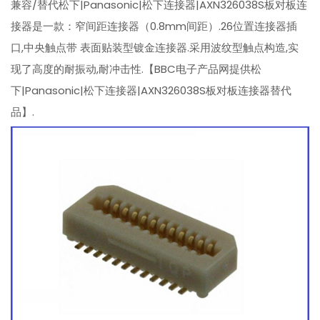
兼容/替代松下|Panasonic|松下连接器|AXN326038S板对板连
接器是一款：窄间距连接器（0.8mm间距）.26位置连接器插
口,中央触点带 表面贴装型镀金连接器.采用波纹型触点构造,实
现了高度的耐振动,耐冲击性.【BBC电子产品网提供松
下|Panasonic|松下连接器|AXN326038S板对板连接器替代
品】.