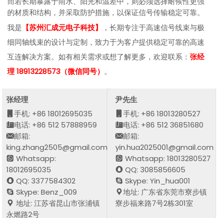
而若长期暴露于雨水、阳光和温差中，则必须选择耐候性更强
的材质和结构，并采取防护措施，以保证信号传输稳定可靠。
我是
【苏州汇成元电子科技】
，长期专注于高速信号线束与极
细同轴线束的设计与定制，致力于为客户提供稳定可靠的高速
互连解决方案。如有相关需求或想了解更多，欢迎联系：
张经
理 18913228573（微信同号）
。
张经理
尹先生
手机: +86 18012695035
手机: +86 18013280527
电话: +86 512 57888959
电话: +86 512 36851680
邮箱:
邮箱:
king.zhang2505@gmail.com
yin.hua2025001@gmail.com
Whatsapp:
Whatsapp: 18013280527
18012695035
QQ: 3085856605
QQ: 3377584302
Skype: Yin_hua001
Skype: Benz_009
地址: 广东省东莞市寮步镇
地址: 江苏省昆山市张浦镇
寮步福来路7号2栋301室
永燃路2号