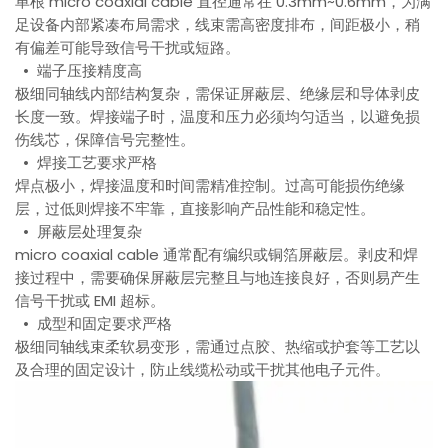
单根 micro coaxial cable 直径通常在 0.3mm~0.6mm，为满
足设备内部紧凑布局需求，线束需高密度排布，间距极小，稍
有偏差可能导致信号干扰或短路。
• 端子压接精度高
极细同轴线内部结构复杂，需保证屏蔽层、绝缘层和导体剥皮
长度一致。焊接端子时，温度和压力必须均匀适当，以避免损
伤线芯，保障信号完整性。
• 焊接工艺要求严格
焊点极小，焊接温度和时间需精准控制。过高可能损伤绝缘
层，过低则焊接不牢靠，直接影响产品性能和稳定性。
• 屏蔽层处理复杂
micro coaxial cable 通常配有编织或铜箔屏蔽层。剥皮和焊
接过程中，需要确保屏蔽层完整且与地连接良好，否则易产生
信号干扰或 EMI 超标。
• 成型和固定要求严格
极细同轴线束柔软易变形，需通过点胶、热缩或护套等工艺以
及合理的固定设计，防止线缆松动或干扰其他电子元件。