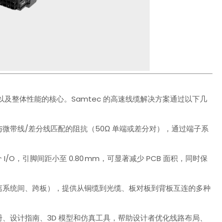
及整体性能的核心。Samtec 的高速线缆解决方案通过以下几
与微带线/差分线匹配的阻抗（50Ω 单端或差分对），通过端子系
个 I/O，引脚间距小至 0.80 mm，可显著减少 PCB 面积，同时保
距离系统间、跨板），提供从铜缆到光缆、板对板到背板互连的多种
册、设计指南、3D 模型和仿真工具，帮助设计者优化线路布局、