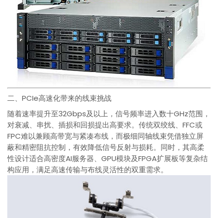
二、PCIe高速化带来的线束挑战
随着速率提升至32Gbps及以上，信号频率进入数十GHz范围，
对衰减、串扰、插损和回损提出高要求。传统双绞线、FFC或
FPC难以兼顾高带宽与紧凑布线，而极细同轴线束凭借独立屏
蔽和精密阻抗控制，有效降低信号反射与损耗。同时，其高柔
性设计适合高密度AI服务器、GPU模块及FPGA扩展板等复杂结
构应用，满足高速传输与布线灵活性的双重需求。