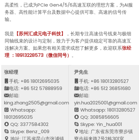
高柔性，已成为PCIe Gen4/5/6高速互联的理想方案，为AI服
务器、高性能计算平台及数据中心提供可靠、高速的信号传
输。
我是
【苏州汇成元电子科技】
，长期专注高速信号线束与极细
同轴线束的设计与定制，致力于为客户提供稳定可靠的高速互
连解决方案。如果您有相关需求或想了解更多，欢迎联系
张经
理 ：18913228573（微信同号）
。
张经理
尹先生
手机: +86 18012695035
手机: +86 18013280527
电话: +86 512 57888959
电话: +86 512 36851680
邮箱:
邮箱:
king.zhang2505@gmail.com
yin.hua2025001@gmail.com
Whatsapp:
Whatsapp: 18013280527
18012695035
QQ: 3085856605
QQ: 3377584302
Skype: Yin_hua001
Skype: Benz_009
地址: 广东省东莞市寮步镇
地址: 江苏省昆山市张浦镇
寮步福来路7号2栋301室