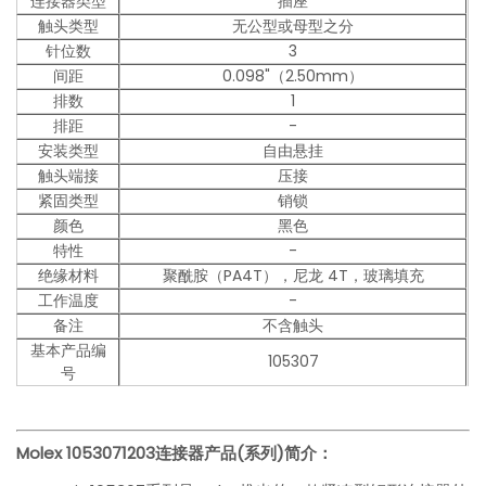
连接器类型
插座
触头类型
无公型或母型之分
针位数
3
间距
0.098"（2.50mm）
排数
1
排距
-
安装类型
自由悬挂
触头端接
压接
紧固类型
销锁
颜色
黑色
特性
-
绝缘材料
聚酰胺（PA4T），尼龙 4T，玻璃填充
工作温度
-
备注
不含触头
基本产品编
105307
号
Molex 1053071203
连接器产品(系列)简介：