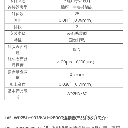
零件状态
不适用于新设计
连接器类型
插座，中央带触点
针位数
28
间距
0.014"（0.35mm）
排数
2
安装类型
表面贴装型
特性
固定焊尾
触头表面处
镀金
理
触头表面处
4.00µin（0.100µm）
理厚度
接合堆叠高
0.7mm
度
板上高度
0.028"（0.71mm）
基本产品编
WP25D-S0
号
JAE WP25D-S028VA1-R8000
连接器产品(系列)简介：
JAE Electronics WP25D系列矩形连接器是一款超小型、高密