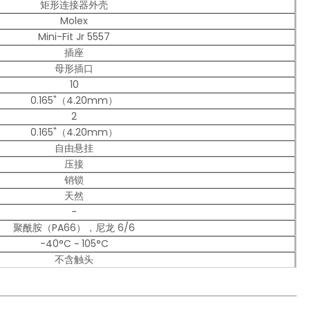
矩形连接器外壳
Molex
Mini-Fit Jr 5557
插座
母形插口
10
0.165"（4.20mm）
2
0.165"（4.20mm）
自由悬挂
压接
销锁
天然
-
聚酰胺（PA66），尼龙 6/6
-40°C ~ 105°C
不含触头