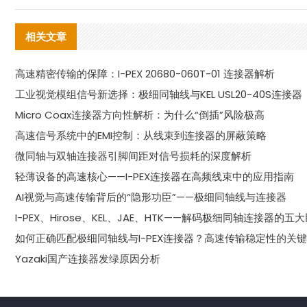
相关文章
高速精密传输的保障：I-PEX 20680-060T-01 连接器解析
工业视觉模组信号新选择：极细同轴线与KEL USL20-40S连接器
Micro Coax连接器方向性解析：为什么“倒插”风险极高
高速信号系统中的EMI控制：从线束到连接器的屏蔽策略
微同轴与双轴连接器引脚间距对信号损耗的深度解析
轻薄设备的高速核心——I-PEX连接器在高频线束中的应用指南
AI视觉与高速传输背后的“隐形功臣”——极细同轴线与连接器
I-PEX、Hirose、KEL、JAE、HTK——解码极细同轴连接器的五
如何正确匹配极细同轴线与I-PEX连接器？高速传输稳定性的关
Yazaki国产连接器发绿原因分析