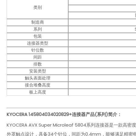
类别
制造商
系列
包装
连接器类型
针位数
间距
排数
安装类型
触头表面处理
接合堆叠高度
板上高度
KYOCERA 145804034020829+连接器
产品(系列)简介：
KYOCERA AVX Super Microleaf 5804系列连
外罩触点设计，具备34个针位，间距为0.4mm，能够满足精