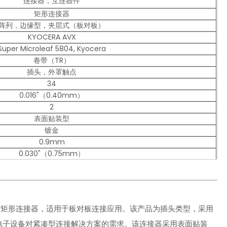
连接器，互连器件
矩形连接器
阵列，边缘型，夹层式（板对板）
KYOCERA AVX
Super Microleaf 5804, Kyocera
卷带（TR）
插头，外罩触点
34
0.016"（0.40mm）
2
表面贴装型
镀金
0.9mm
0.030"（0.75mm）
接器是一款高密度矩形连接器，适用于板对板连接应用。该产品为插头类型，采用
密电子设备对紧凑型连接解决方案的需求。该连接器采用表面贴装