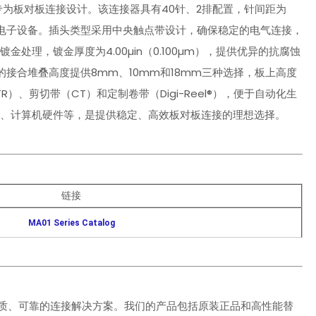
连接器，专为板对板连接设计。该连接器具有40针、2排配置，针间距为
高密度电子设备。插头类型采用中央触点带设计，确保稳定的电气连接，
处理，镀金厚度为4.00µin（0.100µm），提供优异的抗腐蚀
接合堆叠高度提供8mm、10mm和18mm三种选择，板上高度
R）、剪切带（CT）和定制卷带（Digi-Reel®），便于自动化生
备、计算机硬件等，是提供稳定、高效板对板连接的理想选择。
链接
MA01 Series Catalog
质、可靠的连接解决方案。我们的产品包括原装正品和高性能替