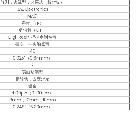
阵列，边缘型，夹层式（板对板）
JAE Electronics
MA01
卷带（TR）
剪切带（CT）
Digi-Reel® 得捷定制卷带
插头，中央触点带
40
0.025"（0.64mm）
2
表面贴装型
板导轨，固定焊尾
镀金
4.00µin（0.100µm）
8mm，10mm，18mm
0.248"（6.30mm）