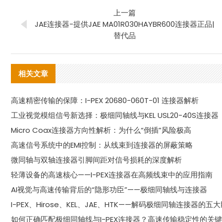
上一篇
JAE连接器-提供JAE MA01R030HAYBR600连接器正品|
替代品
相关文章
高速精密传输的保障：I-PEX 20680-060T-01 连接器解析
工业视觉模组信号新选择：极细同轴线与KEL USL20-40S连接器
Micro Coax连接器方向性解析：为什么“倒插”风险极高
高速信号系统中的EMI控制：从线束到连接器的屏蔽策略
微同轴与双轴连接器引脚间距对信号损耗的深度解析
轻薄设备的高速核心——I-PEX连接器在高频线束中的应用指南
AI视觉与高速传输背后的“隐形功臣”——极细同轴线与连接器
I-PEX、Hirose、KEL、JAE、HTK——解码极细同轴连接器的五
如何正确匹配极细同轴线与I-PEX连接器？高速传输稳定性的关