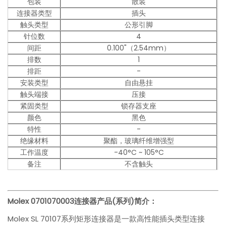
包装
散装
连接器类型
插头
触头类型
公形引脚
针位数
4
间距
0.100"（2.54mm）
排数
1
排距
-
安装类型
自由悬挂
触头端接
压接
紧固类型
锁存器支座
颜色
黑色
特性
-
绝缘材料
聚酯，玻璃纤维增强型
工作温度
-40°C ~ 105°C
备注
不含触头
Molex 0701070003
连接器产品(系列)简介：
Molex SL 70107系列矩形连接器是一款高性能插头类型连接