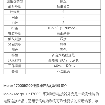
连接器类型
插座
触头类型
母形插口
针位数
2
间距
-
排数
2
排距
0.224"（5.70mm）
安装类型
自由悬挂
触头端接
压接
紧固类型
销锁
颜色
黑色
特性
符合灼热丝规范
绝缘材料
聚酰胺（PA），尼龙
工作温度
-40°C ~ 120°C
备注
不含触头
Molex 1700010102
连接器产品(系列)简介：
Molex Mega-Fit 170001 系列矩形连接器外壳是一款高性能的
电源连接产品，适用于高电流和高可靠性要求的应用场景。该