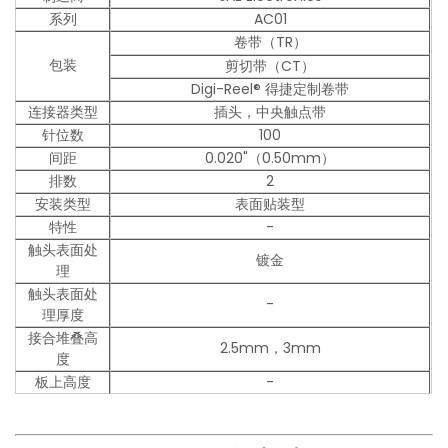
系列
AC01
卷带（TR）
包装
剪切带（CT）
Digi-Reel® 得捷定制卷带
连接器类型
插头，中央触点带
针位数
100
间距
0.020"（0.50mm）
排数
2
安装类型
表面贴装型
特性
-
触头表面处
镀金
理
触头表面处
-
理厚度
接合堆叠高
2.5mm，3mm
度
板上高度
-