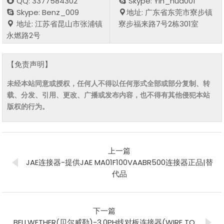
QQ: 3377584302
Skype: Yin_hua001
Skype: Benz_009
地址: 广东省东莞市寮步镇
地址: 江苏省昆山市张浦镇
寮步福来路7号2栋301室
永燃路2号
【免责声明】
未经本站同意或授权，任何人不得以任何形式全部或部分复制、转
载、分发、引用、更改、广播或发布内容，也不得有其他侵犯本站
版权的行为。
上一篇
JAE连接器-提供JAE MA01F100VAABR500连接器正品|替
代品
下一篇
BELLWETHER(贝尔威勒)-3.0PH线对板连接器(WIRE TO