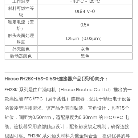
工作温度
-40°C ~ 125°C
材料可燃性等
UL94 V-0
级
额定电流（安
0.5A
培）
触头表面处理
1.25µin（0.03µm）
厚度
外壳颜色
灰色
致动器颜色
黑色
Hirose
FH28K-15S-0.5SH
连接器产品(系列)简介：
FH28K 系列是由广濑电机（Hirose Electric Co Ltd）推出的一
款高性能 FFC/FPC（扁平柔性）连接器，适用于精密电子设备
的紧凑型连接需求。该产品为表面贴装、直角设计，具有15个
针位，间距为0.50mm，适配厚度为0.30mm 的 FFC/FPC 电
缆。连接器采用底部触点设计，配备触发锁定机制，确保连接
稳固可靠。FH28K 系列触头材料为镀金铜合金，提供优异的导