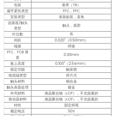
包装
卷带（TR）
扁平柔性类型
FFC，FPC
安装类型
表面贴装，直角
连接器/触头
触点，底部
类型
针位数
15
间距
0.020"（0.50mm）
端接
焊接
FFC、FCB 厚
0.30mm
度
板上高度
0.100"（2.54mm）
锁定功能
触发锁
电缆端类型
焊片式
触头材料
铜合金
触头表面处理
镀金
外壳材料
液晶聚合物（LCP），不含卤素的
致动器材料
液晶聚合物（LCP），不含卤素的
特性
固定焊尾
额定电压
50V