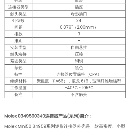
包装
散装
连接器类型
插座
触头类型
母形插口
针位数
34
间距
0.079"（2.00mm）
排数
3
排距
-
安装类型
自由悬挂
触头端接
压接
紧固类型
销锁
颜色
黑色
特性
连接器位置保持（CPA）
绝缘材料
聚酰胺（PA66），尼龙 6/6，玻璃纤维增强型
工作温度
-40°C ~ 105°C
备注
不含触头
Molex 0349590340
连接器产品(系列)简介：
Molex Mini50 34959系列矩形连接器外壳是一款高密度、小型