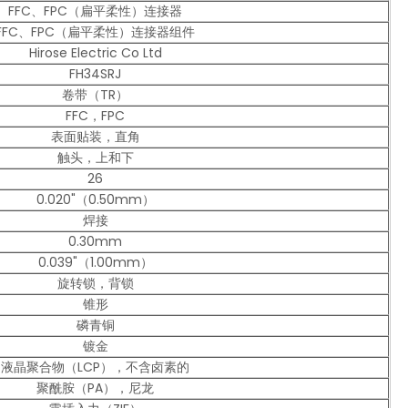
FFC、FPC（扁平柔性）连接器
FFC、FPC（扁平柔性）连接器组件
Hirose Electric Co Ltd
FH34SRJ
卷带（TR）
FFC，FPC
表面贴装，直角
触头，上和下
26
0.020"（0.50mm）
焊接
0.30mm
0.039"（1.00mm）
旋转锁，背锁
锥形
磷青铜
镀金
液晶聚合物（LCP），不含卤素的
聚酰胺（PA），尼龙