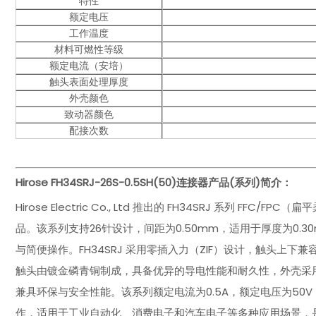
特性
额定电压
工作温度
材料可燃性等级
额定电流（安培）
触头表面处理厚度
外壳颜色
致动器颜色
配接次数
Hirose FH34SRJ-26S-0.5SH(50)
连接器产品(系列)简介：
Hirose Electric Co., Ltd 推出的 FH34SRJ 系列
品。该系列支持26针设计，间距为0.50mm，适用于厚度为0.30
与简便操作。FH34SRJ 采用零插入力（ZIF）设计，触头上下
触头由镀金磷青铜制成，具备优异的导电性能和耐久性，外壳采用不含
兼具环保与安全性能。该系列额定电流为0.5A，额定电压为50V，工
作，适用于工业自动化、消费电子和汽车电子等多种应用场景，