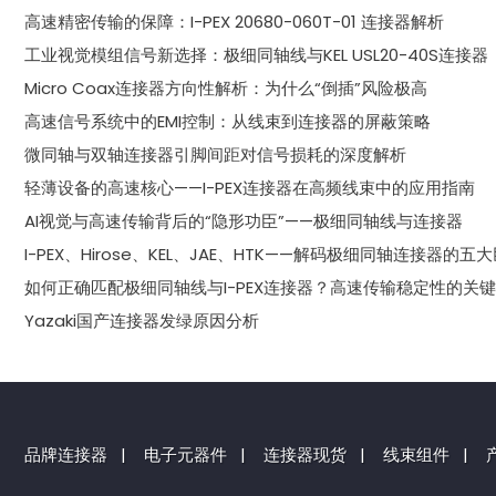
高速精密传输的保障：I-PEX 20680-060T-01 连接器解析
工业视觉模组信号新选择：极细同轴线与KEL USL20-40S连接器
Micro Coax连接器方向性解析：为什么“倒插”风险极高
高速信号系统中的EMI控制：从线束到连接器的屏蔽策略
微同轴与双轴连接器引脚间距对信号损耗的深度解析
轻薄设备的高速核心——I-PEX连接器在高频线束中的应用指南
AI视觉与高速传输背后的“隐形功臣”——极细同轴线与连接器
I-PEX、Hirose、KEL、JAE、HTK——解码极细同轴连接器的五
如何正确匹配极细同轴线与I-PEX连接器？高速传输稳定性的关
Yazaki国产连接器发绿原因分析
品牌连接器
|
电子元器件
|
连接器现货
|
线束组件
|