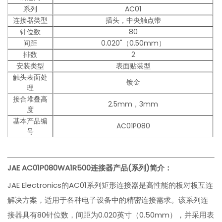
系列
AC01
连接器类型
插头，中央触点带
针位数
80
间距
0.020"（0.50mm）
排数
2
安装类型
表面贴装型
触头表面处
镀金
理
接合堆叠高
2.5mm，3mm
度
基本产品编
AC01P080
号
JAE
AC01P080WA1R500
连接器产品(系列)简介：
JAE Electronics的AC01系列矩形连接器是高性能的板对板互连
解决方案，适用于各种电子设备中的精密连接需求。该系列连
接器具有80针位数，间距为0.020英寸（0.50mm），并采用表