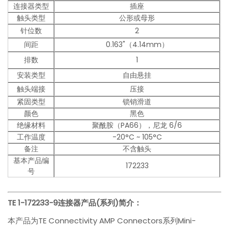
连接器类型
插座
触头类型
公形或母形
针位数
2
间距
0.163"（4.14mm）
排数
1
安装类型
自由悬挂
触头端接
压接
紧固类型
锁销滑道
颜色
黑色
绝缘材料
聚酰胺（PA66），尼龙 6/6
工作温度
-20°C ~ 105°C
备注
不含触头
基本产品编
172233
号
TE 1-172233-9
连接器产品(系列)简介：
本产品为TE Connectivity AMP Connectors系列Mini-