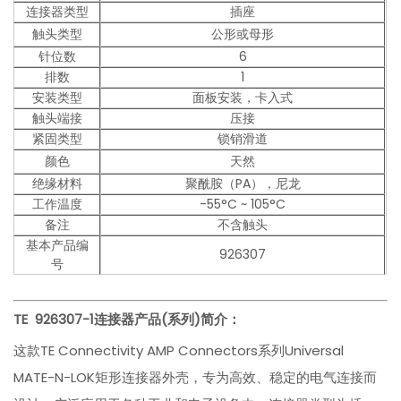
连接器类型
插座
触头类型
公形或母形
针位数
6
排数
1
安装类型
面板安装，卡入式
触头端接
压接
紧固类型
锁销滑道
颜色
天然
绝缘材料
聚酰胺（PA），尼龙
工作温度
-55°C ~ 105°C
备注
不含触头
基本产品编
926307
号
TE 926307-1
连接器产品(系列)简介：
这款TE Connectivity AMP Connectors系列Universal
MATE-N-LOK矩形连接器外壳，专为高效、稳定的电气连接而