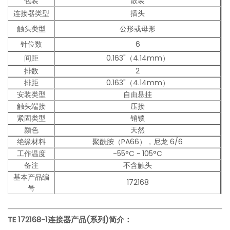
包装
散装
连接器类型
插头
触头类型
公形或母形
针位数
6
间距
0.163"（4.14mm）
排数
2
排距
0.163"（4.14mm）
安装类型
自由悬挂
触头端接
压接
紧固类型
销锁
颜色
天然
绝缘材料
聚酰胺（PA66），尼龙 6/6
工作温度
-55°C ~ 105°C
备注
不含触头
基本产品编
172168
号
TE 172168-1
连接器产品(系列)简介：