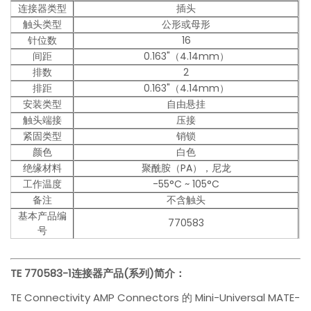
连接器类型
插头
触头类型
公形或母形
针位数
16
间距
0.163"（4.14mm）
排数
2
排距
0.163"（4.14mm）
安装类型
自由悬挂
触头端接
压接
紧固类型
销锁
颜色
白色
绝缘材料
聚酰胺（PA），尼龙
工作温度
-55°C ~ 105°C
备注
不含触头
基本产品编
770583
号
TE 770583-1
连接器产品(系列)简介：
TE Connectivity AMP Connectors 的 Mini-Universal MATE-