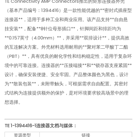
TE Connectivity AMP Connectors推出的矩形连接器外壳
（基本产品编号：1394416）是一款性能优越的**密封式插座型
连接器**，适用于多种工业和商业应用。该产品支持**自由悬
挂安装**，配备**8针位母形插口**，针脚间距和排距均为
**0.157英寸（4.00mm）**，并采用**双排设计**，提供高效
的互连解决方案。外壳材料选用耐用的**聚对苯二甲酸丁二酯
（PBT）**，具有优良的耐化学性和结构稳定性，适用于复杂环
境中的可靠连接。连接器的**压接端接**和**锁存器支座紧固**
设计，确保安装便捷、安全牢固。产品整体颜色为黑色，设计
为**散装包装**，未附带触头，可根据需求自由配置。其密封
式结构为连接提供额外的保护，是对环境要求较高场景中的理
想选择。
TE 1-1394416-1
连接器文档与媒体：
资源类型
链接