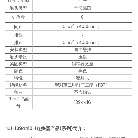
连接器类型
插座
触头类型
母形插口
针位数
8
间距
0.157"（4.00mm）
排数
2
排距
0.157"（4.00mm）
安装类型
自由悬挂
触头端接
压接
紧固类型
锁存器支座
颜色
黑色
特性
密封式
绝缘材料
聚对苯二甲酸丁二酯（PBT）
备注
不含触头
基本产品编
1394416
号
TE 1-1394416-1
连接器产品(系列)简介：