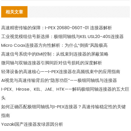
相关文章
高速精密传输的保障：I-PEX 20680-060T-01 连接器解析
工业视觉模组信号新选择：极细同轴线与KEL USL20-40S连接器
Micro Coax连接器方向性解析：为什么“倒插”风险极高
高速信号系统中的EMI控制：从线束到连接器的屏蔽策略
微同轴与双轴连接器引脚间距对信号损耗的深度解析
轻薄设备的高速核心——I-PEX连接器在高频线束中的应用指南
AI视觉与高速传输背后的“隐形功臣”——极细同轴线与连接器
I-PEX、Hirose、KEL、JAE、HTK——解码极细同轴连接器的五大巨
头
如何正确匹配极细同轴线与I-PEX连接器？高速传输稳定性的关键
指南
Yazaki国产连接器发绿原因分析