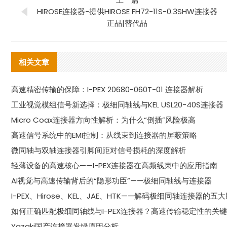
HIROSE连接器-提供HIROSE FH72-11S-0.3SHW连接器
正品|替代品
相关文章
高速精密传输的保障：I-PEX 20680-060T-01 连接器解析
工业视觉模组信号新选择：极细同轴线与KEL USL20-40S连接器
Micro Coax连接器方向性解析：为什么“倒插”风险极高
高速信号系统中的EMI控制：从线束到连接器的屏蔽策略
微同轴与双轴连接器引脚间距对信号损耗的深度解析
轻薄设备的高速核心——I-PEX连接器在高频线束中的应用指南
AI视觉与高速传输背后的“隐形功臣”——极细同轴线与连接器
I-PEX、Hirose、KEL、JAE、HTK——解码极细同轴连接器的五
如何正确匹配极细同轴线与I-PEX连接器？高速传输稳定性的关
Yazaki国产连接器发绿原因分析