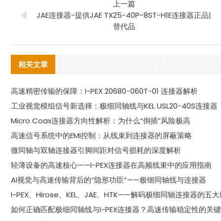
上一篇
JAE连接器-提供JAE TX25-40P-8ST-H1E连接器正品|
替代品
相关文章
高速精密传输的保障：I-PEX 20680-060T-01 连接器解析
工业视觉模组信号新选择：极细同轴线与KEL USL20-40S连接器
Micro Coax连接器方向性解析：为什么“倒插”风险极高
高速信号系统中的EMI控制：从线束到连接器的屏蔽策略
微同轴与双轴连接器引脚间距对信号损耗的深度解析
轻薄设备的高速核心——I-PEX连接器在高频线束中的应用指南
AI视觉与高速传输背后的“隐形功臣”——极细同轴线与连接器
I-PEX、Hirose、KEL、JAE、HTK——解码极细同轴连接器的五
如何正确匹配极细同轴线与I-PEX连接器？高速传输稳定性的关