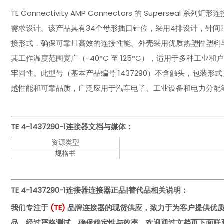
TE Connectivity AMP Connectors 的 Super
需求设计。该产品具有34个母形插口针位，采用4排设计，针间距为
接形式，确保可靠且高效的连接性能。外壳采用优质热塑性塑料
其工作温度范围宽广（-40°C 至 125°C），适用于多种工
牢固性。此型号（基本产品编号 1437290）不含触头，包装形式
越性能和可靠品质，广泛应用于汽车电子、工业设备和电力分配
TE 4-1437290-1
连接器文档与媒体：
资源类型
规格书
TE 4-1437290-1连接器
连接器正品|替代品相关说明：
我们专注于
(
TE
)
品牌连接器的现货供应，致力于为客户提供优
品，经过严格测试，确保稳定性与效率。欢迎通过文档页下面联