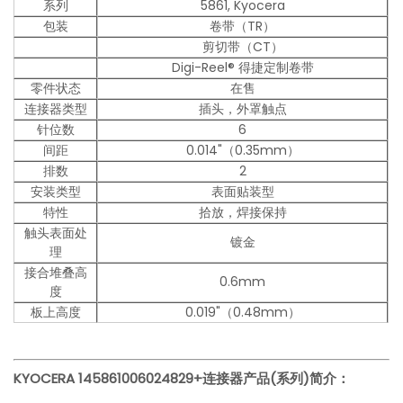
系列
5861, Kyocera
包装
卷带（TR）
剪切带（CT）
Digi-Reel® 得捷定制卷带
零件状态
在售
连接器类型
插头，外罩触点
针位数
6
间距
0.014"（0.35mm）
排数
2
安装类型
表面贴装型
特性
拾放，焊接保持
触头表面处
镀金
理
接合堆叠高
0.6mm
度
板上高度
0.019"（0.48mm）
KYOCERA 145861006024829+连接器
产品(系列)简介：