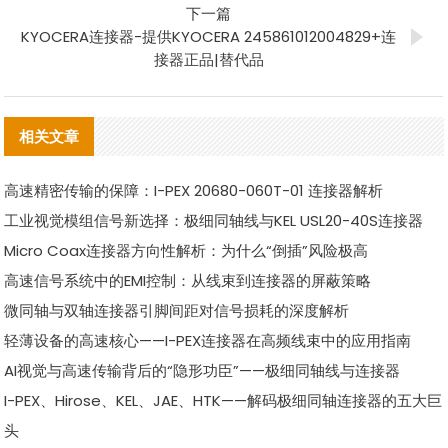
下一篇
KYOCERA连接器-提供KYOCERA 245861012004829+连
接器正品|替代品
相关文章
高速精密传输的保障：I-PEX 20680-060T-01 连接器解析
工业视觉模组信号新选择：极细同轴线与KEL USL20-40S连接器
Micro Coax连接器方向性解析：为什么“倒插”风险极高
高速信号系统中的EMI控制：从线束到连接器的屏蔽策略
微同轴与双轴连接器引脚间距对信号损耗的深度解析
轻薄设备的高速核心——I-PEX连接器在高频线束中的应用指南
AI视觉与高速传输背后的“隐形功臣”——极细同轴线与连接器
I-PEX、Hirose、KEL、JAE、HTK——解码极细同轴连接器的五大巨
头