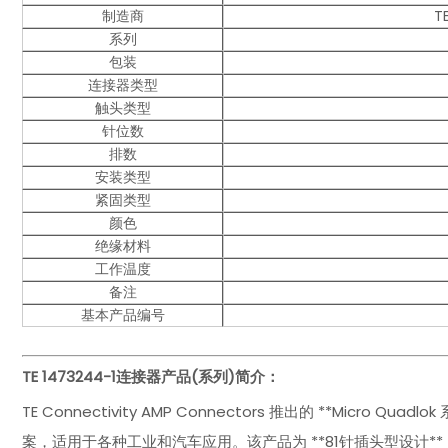
制造商
T
系列
包装
连接器类型
触头类型
针位数
排数
安装类型
紧固类型
颜色
绝缘材料
工作温度
备注
基本产品编号
TE 1473244-1
连接器产品(系列)简介：
TE Connectivity AMP Connectors 推出的 **Micr
案，适用于各种工业和汽车应用。该产品为 **81针插头型设计**，