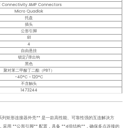
E Connectivity AMP Connectors
Micro Quadlok
托盘
插头
公形引脚
81
4
自由悬挂
锁定/弹出钩
黑色
聚对苯二甲酸丁二酯（PBT）
-40°C ~ 120°C
不含触头
1473244
o Quadlok 系列矩形连接器外壳** 是一款高性能、可靠性强的互连解决方
采用 **公形引脚** 配置，具备 **4排结构**，确保多点连接的