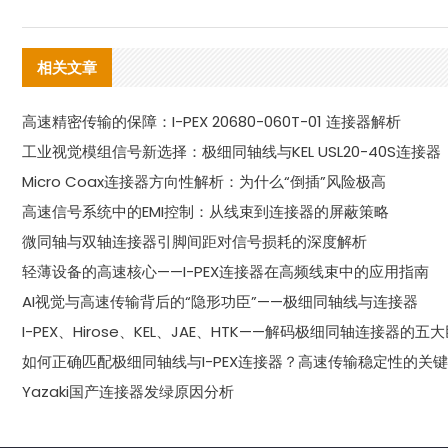
相关文章
高速精密传输的保障：I-PEX 20680-060T-01 连接器解析
工业视觉模组信号新选择：极细同轴线与KEL USL20-40S连接器
Micro Coax连接器方向性解析：为什么“倒插”风险极高
高速信号系统中的EMI控制：从线束到连接器的屏蔽策略
微同轴与双轴连接器引脚间距对信号损耗的深度解析
轻薄设备的高速核心——I-PEX连接器在高频线束中的应用指南
AI视觉与高速传输背后的“隐形功臣”——极细同轴线与连接器
I-PEX、Hirose、KEL、JAE、HTK——解码极细同轴连接器的五
如何正确匹配极细同轴线与I-PEX连接器？高速传输稳定性的关
Yazaki国产连接器发绿原因分析