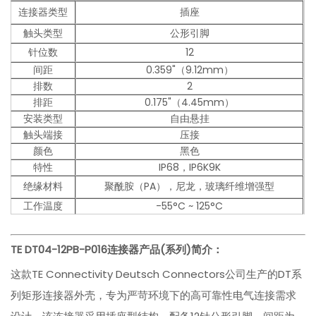
连接器类型
插座
触头类型
公形引脚
针位数
12
间距
0.359"（9.12mm）
排数
2
排距
0.175"（4.45mm）
安装类型
自由悬挂
触头端接
压接
颜色
黑色
特性
IP68，IP6K9K
绝缘材料
聚酰胺（PA），尼龙，玻璃纤维增强型
工作温度
-55°C ~ 125°C
TE DT04-12PB-P016
连接器产品(系列)简介：
这款TE Connectivity Deutsch Connectors公司生产的DT系
列矩形连接器外壳，专为严苛环境下的高可靠性电气连接需求