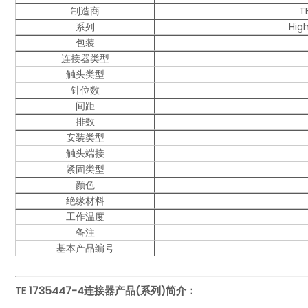
制造商
T
系列
Hig
包装
连接器类型
触头类型
针位数
间距
排数
安装类型
触头端接
紧固类型
颜色
绝缘材料
工作温度
备注
基本产品编号
TE 1735447-4
连接器产品(系列)简介：