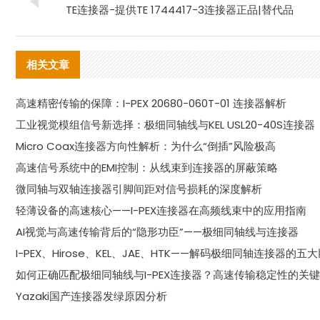
TE连接器-提供TE 1744417-3连接器正品|替代品
相关文章
高速精密传输的保障：I-PEX 20680-060T-01 连接器解析
工业视觉模组信号新选择：极细同轴线与KEL USL20-40S连接器
Micro Coax连接器方向性解析：为什么“倒插”风险极高
高速信号系统中的EMI控制：从线束到连接器的屏蔽策略
微同轴与双轴连接器引脚间距对信号损耗的深度解析
轻薄设备的高速核心——I-PEX连接器在高频线束中的应用指南
AI视觉与高速传输背后的“隐形功臣”——极细同轴线与连接器
I-PEX、Hirose、KEL、JAE、HTK——解码极细同轴连接器的五
如何正确匹配极细同轴线与I-PEX连接器？高速传输稳定性的关
Yazaki国产连接器发绿原因分析