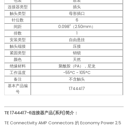
包装
散装
连接器类型
插头
触头类型
母形插口
针位数
6
间距
0.098"（2.50mm）
排数
1
安装类型
自由悬挂
触头端接
压接
紧固类型
销锁
颜色
天然
绝缘材料
聚酰胺（PA），尼龙
工作温度
-55°C ~ 105°C
备注
不含触头
基本产品编
1744417
号
TE 1744417-6
连接器产品(系列)简介：
TE Connectivity AMP Connectors 的 Economy Power 2.5